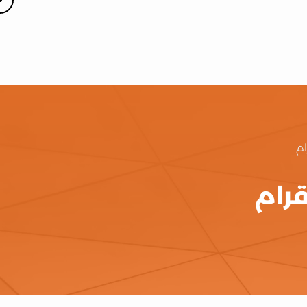
ام
رام