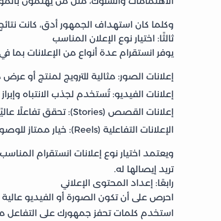
الاهتمامات والسلوك، مثل من يهتمون بالموضة 
وكلما كان استهداف الجمهور أدق، كانت نتائج ا
ثالثًا: اختيار نوع الإعلان المناسب
يوفر انستقرام عدة أنواع من الإعلانات بما في
إعلانات الصور: مثالية للترويج لمنتج أو عرض 
إعلانات الفيديو: تُستخدم لجذب الانتباه وإبراز
إعلانات القصص (Stories): تحقق تفاعلًا عاليًا نظرًا إلى ظهورها في واجهة المستخدم.
الإعلانات التفاعلية (Reels): خيار ممتاز للوصول إلى جمهور أوسع بطريقة مبتكرة.
ويعتمد اختيار نوع إعلانات انستقرام المنا
تريد إيصالها له.
رابعًا: إعداد المحتوى الإعلاني
احرص على أن تكون الصورة أو الفيديو عالية ا
استخدم كلمات تحفز جمهورك على التفاعل 