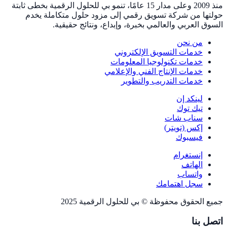
منذ 2009 وعلى مدار 15 عامًا، تنمو بي للحلول الرقمية بخطى ثابتة
حولتها من شركة تسويق رقمي إلى مزود حلول متكاملة يخدم
السوق العربي والعالمي بخبرة، وإبداع، ونتائج حقيقية.
من نحن
خدمات التسويق الإلكتروني
خدمات تكنولوجيا المعلومات
خدمات الإنتاج الفني والإعلامي
خدمات التدريب والتطوير
لينكد إن
تيك توك
سناب شات
إكس (تويتر)
فيسبوك
إنستغرام
الهاتف
واتساب
سجل اهتمامك
جميع الحقوق محفوظة © بي للحلول الرقمية 2025
اتصل بنا